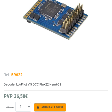
Ref.
59622
Decoder LokPilot V.5 DCC Plux22 Nem658
PVP
36,50€
Unidades:
AÑADIR A LA BOLSA