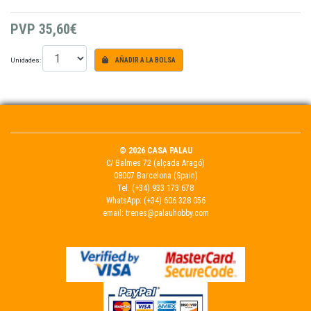
PVP
35,60€
Unidades:
AÑADIR A LA BOLSA
© 2026 CASA PALAU
C/ Balmes 72 (alçada Aragó)
08007 Barcelona (Spain)
Tel.
(+34) 933 173 678
WhatsApp:
(+34) 606 328 056
email:
trenes@palauhobby.com