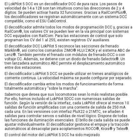
El LokPilot 5 DCC es un decodificador DCC de pura raza. Los pasos de
velocidad de 14 a 128 son tan intuitivos como las direcciones de 2 y 4
dígitos. Se pueden activar hasta 32 funciones. Gracias a RailComPlus®,
los decodificadores se registran automáticamente con un sistema DCC
compatible, como el ESU CabControl.
El decodificador admite todos los modos de programación DCC y, gracias a
RailCom®, los valores CV se pueden leer en la vía principal con sistemas
DCC equipados con RailCom. Para las estaciones de control que solo
programan los CV del 1 al 255, existen registros CV auxiliares.
El decodificador DCC LokPilot 5 reconoce las secciones de frenado
Märklin®, así como los comandos ZIMO® HLU/ZACK y el sistema ABC de
Lenz®. También permite el frenado con módulos de frenado DCC o con
voltaje CC. Además, se detiene con un diodo de frenado Selectrix®. Un
tren lanzadera automático ABC permite el desplazamiento automático
entre dos estaciones.
El decodificador LokPilot 5 DCC se puede utilizar en trenes analógicos de
corriente continua. La velocidad máxima se puede configurar por separado.
El decodificador cambia entre los modos de funcionamiento de forma
totalmente automática y "sobre la marcha".
Sabemos que desea que sus locomotoras sean lo más realistas posible.
Por ello, hemos incluido el LokPilot 5DCC con numerosas salidas de
función. Según la versión de la interfaz, cada LokPilot ofrece al menos 10
salidas de función amplificadas con una corriente de salida de 250 mA
cada una. En las versiones con interfaz PluX22 o 21MTC, se añaden 4
salidas para controlar servos o salidas de nivel lógico. Dispone de todas
las funciones de iluminación esenciales. El brillo de cada salida se puede
ajustar individualmente. El decodificador gestiona el empuje y la tracción
automáticos al desacoplar para acoplamientos ROCO®, Krois® y Telex®.
El control del motor del LokPilot 5 DCC ha sido mejorado