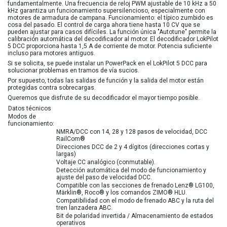
fundamentalmente. Una frecuencia de reloj PWM ajustable de 10 kHz a 50
kHz garantiza un funcionamiento supersilencioso, especialmente con
motores de armadura de campana. Funcionamiento: el típico zumbido es
cosa del pasado. El control de carga ahora tiene hasta 10 CV que se
pueden ajustar para casos difíciles. La función única "Autotune" permite la
calibración automática del decodificador al motor. El decodificador LokPilot
5 DCC proporciona hasta 1,5 A de corriente de motor. Potencia suficiente
incluso para motores antiguos.
Si se solicita, se puede instalar un PowerPack en el LokPilot 5 DCC para
solucionar problemas en tramos de vía sucios.
Por supuesto, todas las salidas de función y la salida del motor están
protegidas contra sobrecargas.
Queremos que disfrute de su decodificador el mayor tiempo posible.
Datos técnicos
Modos de
funcionamiento:
NMRA/DCC con 14, 28 y 128 pasos de velocidad, DCC
RailCom®
Direcciones DCC de 2 y 4 dígitos (direcciones cortas y
largas)
Voltaje CC analógico (conmutable).
Detección automática del modo de funcionamiento y
ajuste del paso de velocidad DCC.
Compatible con las secciones de frenado Lenz® LG100,
Märklin®, Roco® y los comandos ZIMO® HLU.
Compatibilidad con el modo de frenado ABC y la ruta del
tren lanzadera ABC.
Bit de polaridad invertida / Almacenamiento de estados
operativos