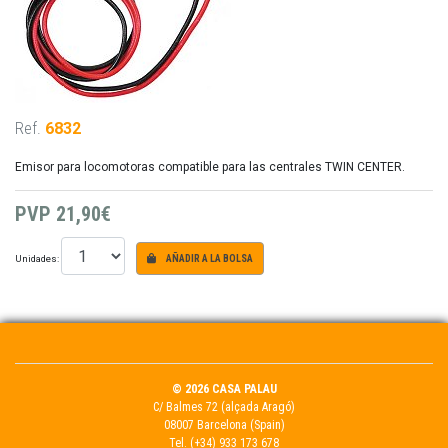
Ref.
6832
Emisor para locomotoras compatible para las centrales TWIN CENTER.
PVP
21,90€
Unidades:
AÑADIR A LA BOLSA
© 2026 CASA PALAU
C/ Balmes 72 (alçada Aragó)
08007 Barcelona (Spain)
Tel.
(+34) 933 173 678