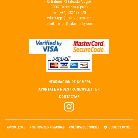
C/ Balmes 72 (alçada Aragó)
08007 Barcelona (Spain)
Tel.
(+34) 933 173 678
WhatsApp:
(+34) 606 328 056
email:
trenes@palauhobby.com
INFORMACIÓN DE COMPRA
APÚNTATE A NUESTRA NEWSLETTER
CONTACTAR
AVISO LEGAL
POLÍTICA DE PRIVACIDAD
POLÍTICA DE COOKIES
COOKIES PANEL