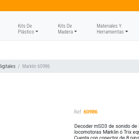
Kits De
Kits De
Materiales Y
Plástico
Madera
Herramientas
igitales
Marklin 60986
Ref.
60986
Decoder mSD3 de sonido de lo
locomotoras Märklin ó Trix eq
Cuenta con conector de 8 pin