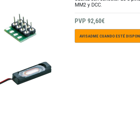
MM2 y DCC.
PVP
92,60€
AVISADME CUANDO ESTÉ DISPON