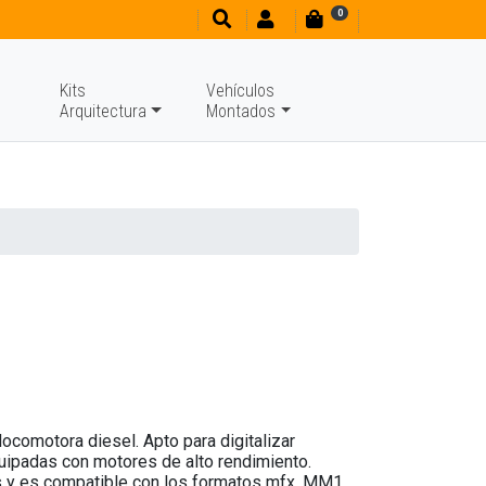
0
Kits
Vehículos
Arquitectura
Montados
comotora diesel. Apto para digitalizar
uipadas con motores de alto rendimiento.
s y es compatible con los formatos mfx, MM1,