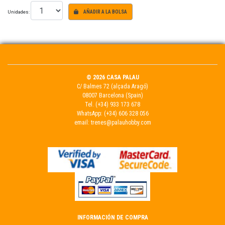
Unidades:
AÑADIR A LA BOLSA
© 2026 CASA PALAU
C/ Balmes 72 (alçada Aragó)
08007 Barcelona (Spain)
Tel.
(+34) 933 173 678
WhatsApp:
(+34) 606 328 056
email:
trenes@palauhobby.com
INFORMACIÓN DE COMPRA