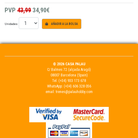
PVP
43,99
34,90€
Unidades:
AÑADIR A LA BOLSA
© 2026 CASA PALAU
C/ Balmes 72 (alçada Aragó)
08007 Barcelona (Spain)
Tel.
(+34) 933 173 678
WhatsApp:
(+34) 606 328 056
email:
trenes@palauhobby.com