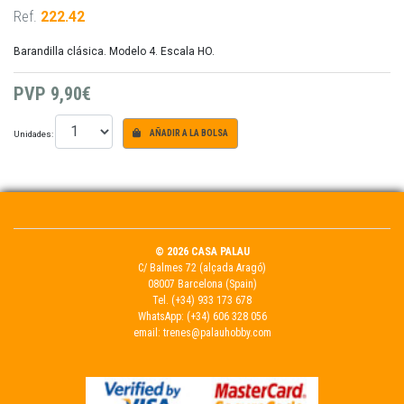
Ref.
222.42
Barandilla clásica. Modelo 4. Escala HO.
PVP
9,90€
Unidades:
AÑADIR A LA BOLSA
© 2026 CASA PALAU
C/ Balmes 72 (alçada Aragó)
08007 Barcelona (Spain)
Tel.
(+34) 933 173 678
WhatsApp:
(+34) 606 328 056
email:
trenes@palauhobby.com