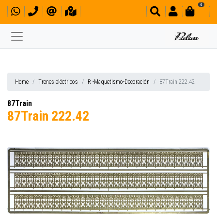
0
Home
Trenes eléctricos
R -Maquetismo-Decoración
87Train 222.42
87Train
87Train 222.42