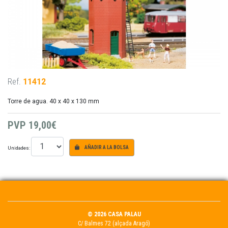
Ref.
11412
Torre de agua. 40 x 40 x 130 mm
PVP
19,00€
Unidades:
AÑADIR A LA BOLSA
© 2026 CASA PALAU
C/ Balmes 72 (alçada Aragó)