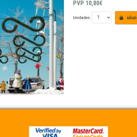
PVP
10,80€
AÑADI
Unidades: