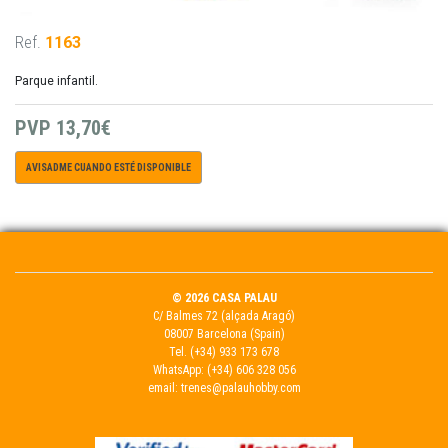
Ref.
1163
Parque infantil.
PVP
13,70€
AVISADME CUANDO ESTÉ DISPONIBLE
© 2026 CASA PALAU
C/ Balmes 72 (alçada Aragó)
08007 Barcelona (Spain)
Tel.
(+34) 933 173 678
WhatsApp:
(+34) 606 328 056
email:
trenes@palauhobby.com