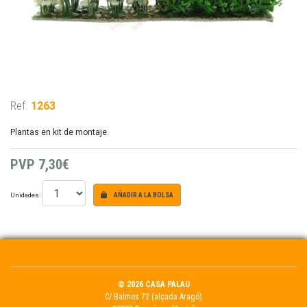
Ref.
1263
Plantas en kit de montaje.
PVP
7,30€
Unidades:
AÑADIR A LA BOLSA
© 2026 CASA PALAU
C/ Balmes 72 (alçada Aragó)