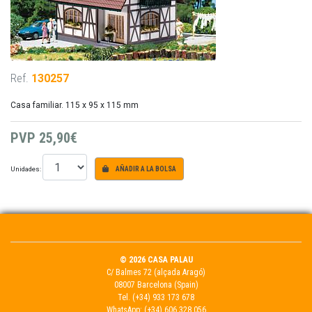
Ref.
130257
Casa familiar. 115 x 95 x 115 mm
PVP
25,90€
Unidades:
AÑADIR A LA BOLSA
© 2026 CASA PALAU
C/ Balmes 72 (alçada Aragó)
08007 Barcelona (Spain)
Tel.
(+34) 933 173 678
WhatsApp:
(+34) 606 328 056