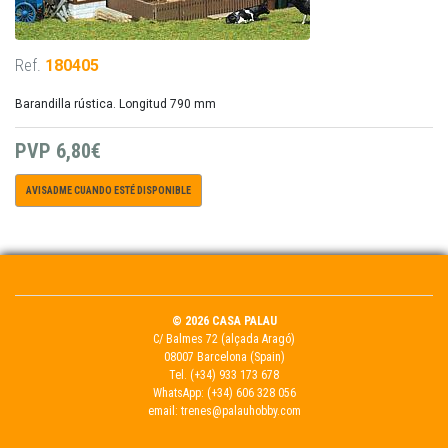
Ref.
180405
Barandilla rústica. Longitud 790 mm
PVP
6,80€
AVISADME CUANDO ESTÉ DISPONIBLE
© 2026 CASA PALAU
C/ Balmes 72 (alçada Aragó)
08007 Barcelona (Spain)
Tel.
(+34) 933 173 678
WhatsApp:
(+34) 606 328 056
email:
trenes@palauhobby.com