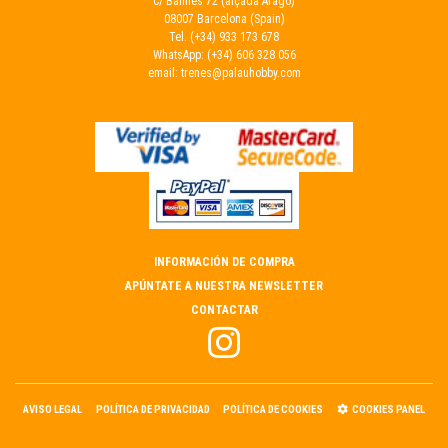
C/ Balmes 72 (alçada Aragó)
08007 Barcelona (Spain)
Tel.
(+34) 933 173 678
WhatsApp:
(+34) 606 328 056
email:
trenes@palauhobby.com
INFORMACIÓN DE COMPRA
APÚNTATE A NUESTRA NEWSLETTER
CONTACTAR
AVISO LEGAL
POLÍTICA DE PRIVACIDAD
POLÍTICA DE COOKIES
COOKIES PANEL