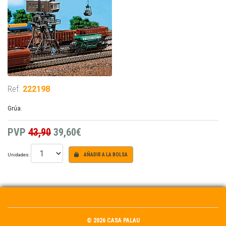
Ref.
222198
Grúa.
PVP
43,90
39,60€
Unidades:
AÑADIR A LA BOLSA
© 2026 CASA PALAU