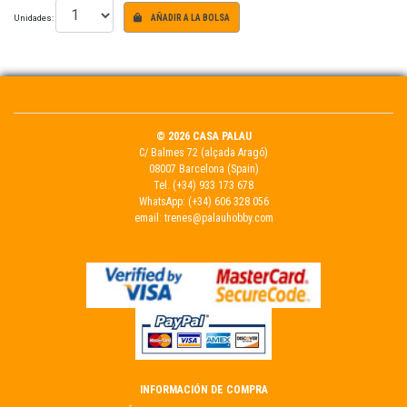
Unidades:
AÑADIR A LA BOLSA
© 2026 CASA PALAU
C/ Balmes 72 (alçada Aragó)
08007 Barcelona (Spain)
Tel.
(+34) 933 173 678
WhatsApp:
(+34) 606 328 056
email:
trenes@palauhobby.com
INFORMACIÓN DE COMPRA