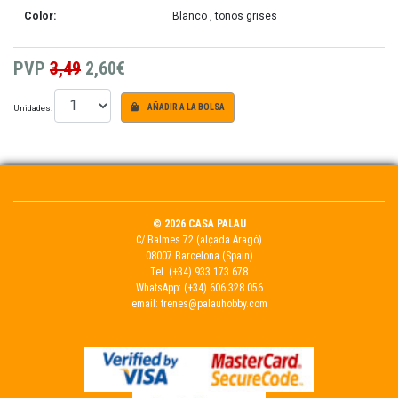
Color:
Blanco
, tonos grises
PVP
3,49
2,60€
Unidades:
AÑADIR A LA BOLSA
© 2026 CASA PALAU
C/ Balmes 72 (alçada Aragó)
08007 Barcelona (Spain)
Tel.
(+34) 933 173 678
WhatsApp:
(+34) 606 328 056
email:
trenes@palauhobby.com