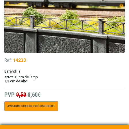
Ref.
14233
Barandilla
aprox.31 cm de largo
1,3 cm de alto
PVP
9,50
8,60€
AVISADME CUANDO ESTÉ DISPONIBLE