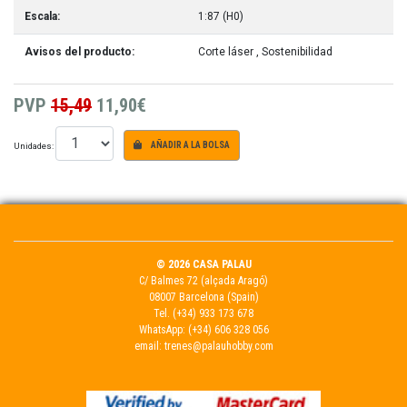
Escala:
1:87 (H0)
Avisos del producto:
Corte láser
, Sostenibilidad
PVP
15,49
11,90€
Unidades:
AÑADIR A LA BOLSA
© 2026 CASA PALAU
C/ Balmes 72 (alçada Aragó)
08007 Barcelona (Spain)
Tel.
(+34) 933 173 678
WhatsApp:
(+34) 606 328 056
email:
trenes@palauhobby.com