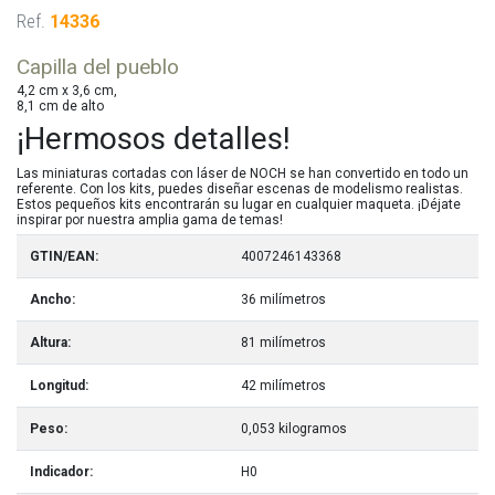
Ref.
14336
Capilla del pueblo
4,2 cm x 3,6 cm,
8,1 cm de alto
¡Hermosos detalles!
Las miniaturas cortadas con láser de NOCH se han convertido en todo un
referente. Con los kits, puedes diseñar escenas de modelismo realistas.
Estos pequeños kits encontrarán su lugar en cualquier maqueta. ¡Déjate
inspirar por nuestra amplia gama de temas!
GTIN/EAN:
4007246143368
Ancho:
36 milímetros
Altura:
81 milímetros
Longitud:
42 milímetros
Peso:
0,053 kilogramos
Indicador:
H0