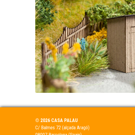
© 2026 CASA PALAU
C/ Balmes 72 (alçada Aragó)
08007 Barcelona (Spain)