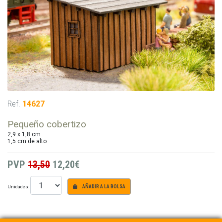
Ref.
14627
Pequeño cobertizo
2,9 x 1,8 cm
1,5 cm de alto
PVP
13,50
12,20€
Unidades:
AÑADIR A LA BOLSA