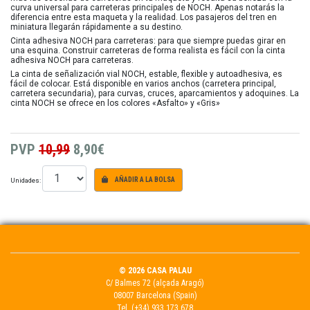
curva universal para carreteras principales de NOCH. Apenas notarás la
diferencia entre esta maqueta y la realidad. Los pasajeros del tren en
miniatura llegarán rápidamente a su destino.
Cinta adhesiva NOCH para carreteras: para que siempre puedas girar en
una esquina. Construir carreteras de forma realista es fácil con la cinta
adhesiva NOCH para carreteras.
La cinta de señalización vial NOCH, estable, flexible y autoadhesiva, es
fácil de colocar. Está disponible en varios anchos (carretera principal,
carretera secundaria), para curvas, cruces, aparcamientos y adoquines. La
cinta NOCH se ofrece en los colores «Asfalto» y «Gris»
PVP
10,99
8,90€
Unidades:
AÑADIR A LA BOLSA
© 2026 CASA PALAU
C/ Balmes 72 (alçada Aragó)
08007 Barcelona (Spain)
Tel.
(+34) 933 173 678