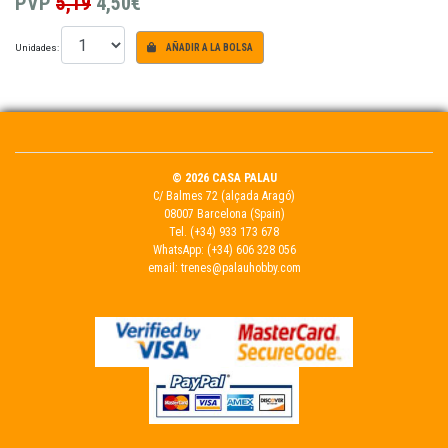
PVP
5,19
4,50€
Unidades:
AÑADIR A LA BOLSA
© 2026 CASA PALAU
C/ Balmes 72 (alçada Aragó)
08007 Barcelona (Spain)
Tel.
(+34) 933 173 678
WhatsApp:
(+34) 606 328 056
email:
trenes@palauhobby.com