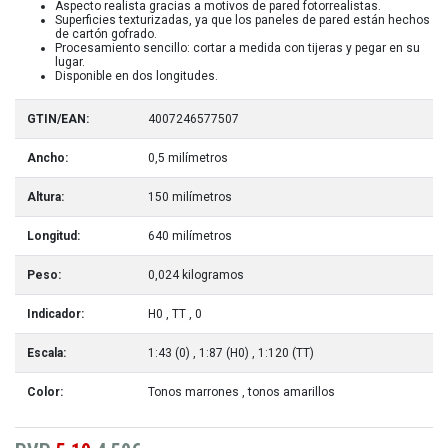
Aspecto realista gracias a motivos de pared fotorrealistas.
Superficies texturizadas, ya que los paneles de pared están hechos
de cartón gofrado.
Procesamiento sencillo: cortar a medida con tijeras y pegar en su
lugar.
Disponible en dos longitudes.
GTIN/EAN:
4007246577507
Ancho:
0,5 milímetros
Altura:
150 milímetros
Longitud:
640 milímetros
Peso:
0,024 kilogramos
Indicador:
H0
, TT
, 0
Escala:
1:43 (0)
, 1:87 (H0)
, 1:120 (TT)
Color:
Tonos marrones
, tonos amarillos