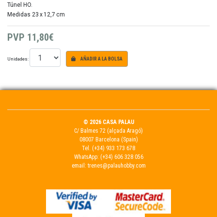
Túnel HO.
Medidas 23 x 12,7 cm
PVP
11,80€
Unidades:
AÑADIR A LA BOLSA
© 2026 CASA PALAU
C/ Balmes 72 (alçada Aragó)
08007 Barcelona (Spain)
Tel.
(+34) 933 173 678
WhatsApp:
(+34) 606 328 056
email:
trenes@palauhobby.com