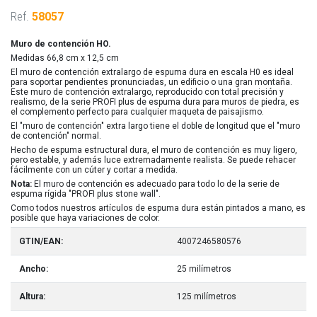
Ref.
58057
Muro de contención HO.
Medidas 66,8 cm x 12,5 cm
El muro de contención extralargo de espuma dura en escala H0 es ideal
para soportar pendientes pronunciadas, un edificio o una gran montaña.
Este muro de contención extralargo, reproducido con total precisión y
realismo, de la serie PROFI plus de espuma dura para muros de piedra, es
el complemento perfecto para cualquier maqueta de paisajismo.
El "muro de contención" extra largo tiene el doble de longitud que el "muro
de contención" normal.
Hecho de espuma estructural dura, el muro de contención es muy ligero,
pero estable, y además luce extremadamente realista. Se puede rehacer
fácilmente con un cúter y cortar a medida.
Nota:
El muro de contención es adecuado para todo lo de la serie de
espuma rígida "PROFI plus stone wall".
Como todos nuestros artículos de espuma dura están pintados a mano, es
posible que haya variaciones de color.
GTIN/EAN:
4007246580576
Ancho:
25 milímetros
Altura:
125 milímetros