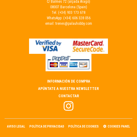
C/ Balmes 72 (alçada Aragó)
08007 Barcelona (Spain)
Tel.
(+34) 933 173 678
WhatsApp:
(+34) 606 328 056
email:
trenes@palauhobby.com
INFORMACIÓN DE COMPRA
APÚNTATE A NUESTRA NEWSLETTER
CONTACTAR
AVISO LEGAL
POLÍTICA DE PRIVACIDAD
POLÍTICA DE COOKIES
COOKIES PANEL