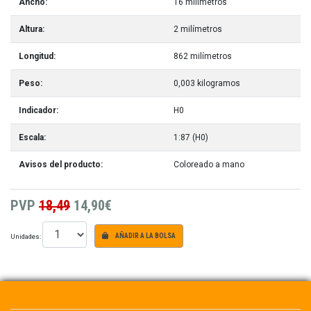
Ancho:
16 milímetros
Altura:
2 milímetros
Longitud:
862 milímetros
Peso:
0,003 kilogramos
Indicador:
H0
Escala:
1:87 (H0)
Avisos del producto:
Coloreado a mano
PVP
18,49
14,90€
Unidades:
AÑADIR A LA BOLSA