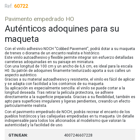
Ref.
60722
Pavimento empedrado HO
Auténticos adoquines para su
maqueta
Con el vinilo adhesivo NOCH "Cobbed Pavement", podrá dotar a su maqueta
de trenes o diorama de un encanto realista e histórico.
Este vinilo autoadhesivo y flexible permite integrar sin esfuerzo detalladas
carreteras adoquinadas en su paisaje en miniatura.
Con una longitud de 100 cm y un ancho de 6,6 cm, es ideal para la escala
H0. Su patrón de adoquines finamente texturizado aporta a sus calles un
aspecto auténtico.
Gracias a su material autoadhesivo y resistente, el vinilo es fácil de aplicar
y se adapta con facilidad a los contornos de su maqueta.
Su aplicación es especialmente sencilla: el vinilo se puede cortar a la
longitud deseada. Tras retirar la película protectora, se adhiere
directamente a la superficie preparada. Gracias a su flexibilidad, también es
apto para superficies irregulares y ligeras pendientes, creando un efecto
particularmente realista.
Con el pavimento empedrado de NOCH, podrás recrear el encanto de los
pueblos históricos y las callejuelas empedradas en tu maqueta. Un detalle
indispensable para todos los aficionados al modelismo que valoran la
autenticidad y la facilidad de uso.
GTIN/EAN:
4007246607228