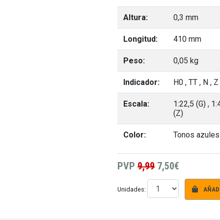
Altura:
0,3 mm
Longitud:
410 mm
Peso:
0,05 kg
Indicador:
H0
, TT
, N
, 
Escala:
1:22,5 (G)
, 1
(Z)
Color:
Tonos azules
PVP
9,99
7,50€
AÑADI
Unidades: