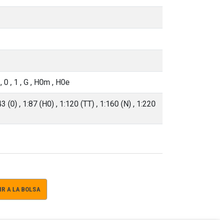
Z
, 0
, 1
, G
, H0m
, H0e
:43 (0)
, 1:87 (H0)
, 1:120 (TT)
, 1:160 (N)
, 1:220
R A LA BOLSA