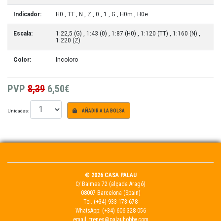
Indicador:
H0
, TT
, N
, Z
, 0
, 1
, G
, H0m
, H0e
Escala:
1:22,5 (G)
, 1:43 (0)
, 1:87 (H0)
, 1:120 (TT)
, 1:160 (N)
,
1:220 (Z)
Color:
Incoloro
PVP
8,39
6,50€
Unidades:
AÑADIR A LA BOLSA
© 2026 CASA PALAU
C/ Balmes 72 (alçada Aragó)
08007 Barcelona (Spain)
Tel.
(+34) 933 173 678
WhatsApp:
(+34) 606 328 056
email:
trenes@palauhobby.com