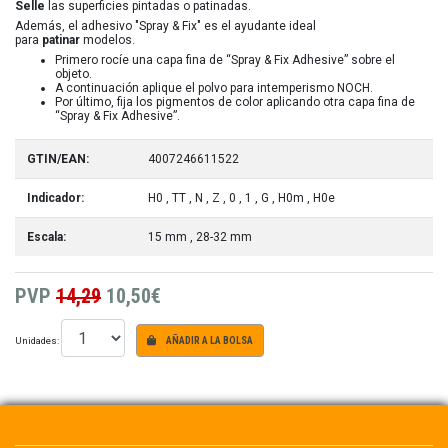
Selle
las superficies pintadas o patinadas.
Además, el adhesivo "Spray & Fix" es el ayudante ideal
para
patinar
modelos.
Primero rocíe una capa fina de “Spray & Fix Adhesive” sobre el
objeto.
A continuación aplique el polvo para intemperismo NOCH.
Por último, fija los pigmentos de color aplicando otra capa fina de
“Spray & Fix Adhesive”.
GTIN/EAN:
4007246611522
Indicador:
H0
, TT
, N
, Z
, 0
, 1
, G
, H0m
, H0e
Escala:
15 mm
, 28-32 mm
PVP
14,29
10,50€
Unidades:
AÑADIR A LA BOLSA