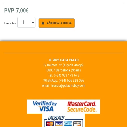
PVP
7,00€
Unidades:
AÑADIR A LA BOLSA
© 2026 CASA PALAU
C/ Balmes 72 (alçada Aragó)
08007 Barcelona (Spain)
Tel.
(+34) 933 173 678
WhatsApp:
(+34) 606 328 056
email:
trenes@palauhobby.com