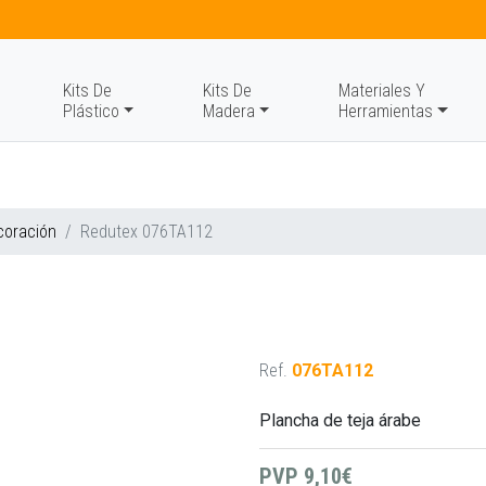
Kits De
Kits De
Materiales Y
Plástico
Madera
Herramientas
coración
Redutex 076TA112
Ref.
076TA112
Plancha de teja árabe
PVP
9,10€