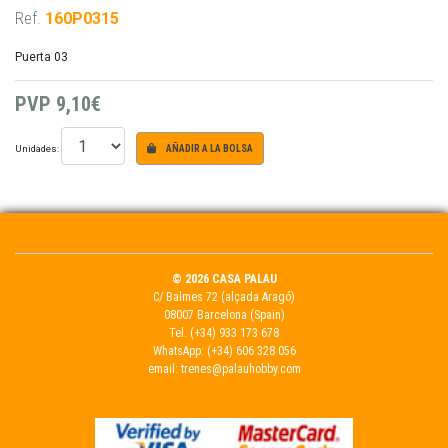
Ref.
160P0315
Puerta 03
PVP
9,10€
Unidades:
AÑADIR A LA BOLSA
© 2026 CASA PALAU
C/ Balmes 72 (alçada Aragó)
08007 Barcelona (Spain)
Tel.
(+34) 933 173 678
WhatsApp:
(+34) 606 328 056
email:
trenes@palauhobby.com