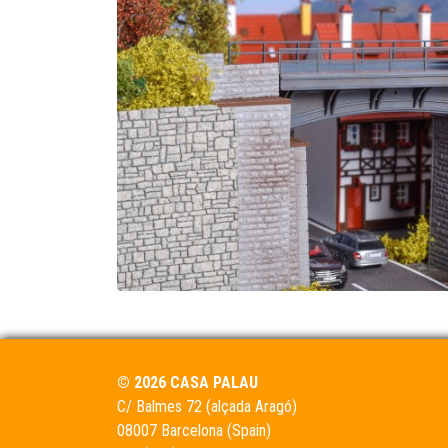
© 2026 CASA PALAU
C/ Balmes 72 (alçada Aragó)
08007 Barcelona (Spain)