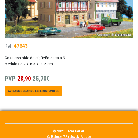
Ref.
47643
Casa con nido de cigüeña escala N.
Medidas 8.2 x 6.5 x 10.5 cm.
PVP
28,90
25,70€
AVISADME CUANDO ESTÉ DISPONIBLE
© 2026 CASA PALAU
C/ Balmes 72 (alçada Aragó)