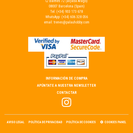
C/ Balmes 72 (alçada Aragó)
08007 Barcelona (Spain)
Tel.
(+34) 933 173 678
WhatsApp:
(+34) 606 328 056
email:
trenes@palauhobby.com
INFORMACIÓN DE COMPRA
APÚNTATE A NUESTRA NEWSLETTER
CONTACTAR
AVISO LEGAL
POLÍTICA DE PRIVACIDAD
POLÍTICA DE COOKIES
COOKIES PANEL