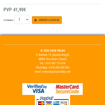
PVP
41,90€
Unidades:
AÑADIR A LA BOLSA
© 2026 CASA PALAU
C/ Balmes 72 (alçada Aragó)
08007 Barcelona (Spain)
Tel.
(+34) 933 173 678
WhatsApp:
(+34) 606 328 056
email:
trenes@palauhobby.com