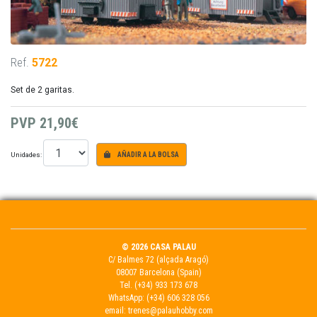
Ref.
5722
Set de 2 garitas.
PVP
21,90€
Unidades:
AÑADIR A LA BOLSA
© 2026 CASA PALAU
C/ Balmes 72 (alçada Aragó)
08007 Barcelona (Spain)
Tel.
(+34) 933 173 678
WhatsApp:
(+34) 606 328 056
email:
trenes@palauhobby.com