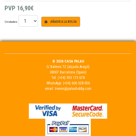
PVP
16,90€
Unidades:
AÑADIR A LA BOLSA
© 2026 CASA PALAU
C/ Balmes 72 (alçada Aragó)
08007 Barcelona (Spain)
Tel.
(+34) 933 173 678
WhatsApp:
(+34) 606 328 056
email:
trenes@palauhobby.com