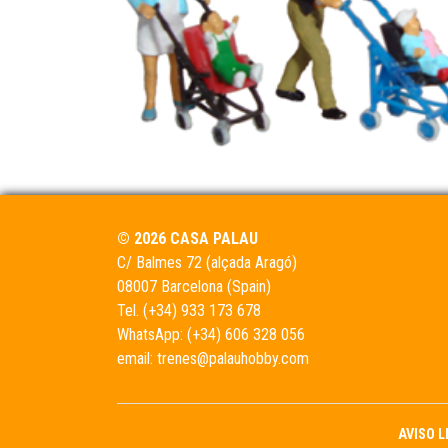
© 2026 CASA PALAU
C/ Balmes 72 (alçada Aragó)
08007 Barcelona (Spain)
Tel.
(+34) 933 173 678
WhatsApp:
(+34) 606 328 056
email:
trenes@palauhobby.com
AVISO 