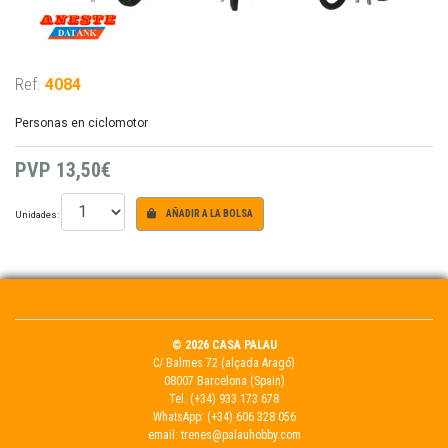
Ref.
4084
Personas en ciclomotor
PVP
13,50€
Unidades:
AÑADIR A LA BOLSA
© 2026 CASA PALAU
C/ Balmes 72 (alçada Aragó)
08007 Barcelona (Spain)
Tel.
(+34) 933 173 678
WhatsApp:
(+34) 606 328 056
email:
trenes@palauhobby.com