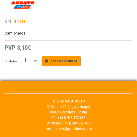
Ref.
4110
Camioneros
PVP
8,10€
Unidades:
AÑADIR A LA BOLSA
© 2026 CASA PALAU
C/ Balmes 72 (alçada Aragó)
08007 Barcelona (Spain)
Tel.
(+34) 933 173 678
WhatsApp:
(+34) 606 328 056
email:
trenes@palauhobby.com