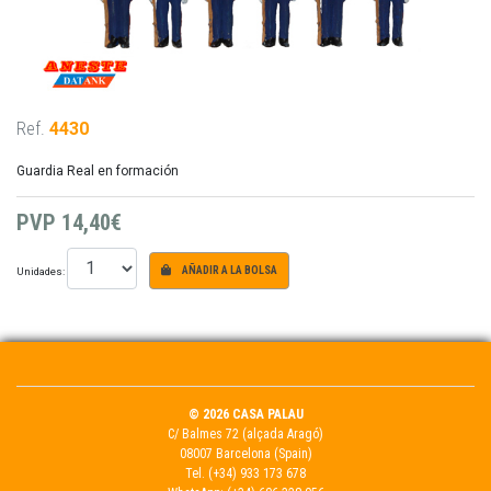
Ref.
4430
Guardia Real en formación
PVP
14,40€
Unidades:
AÑADIR A LA BOLSA
© 2026 CASA PALAU
C/ Balmes 72 (alçada Aragó)
08007 Barcelona (Spain)
Tel.
(+34) 933 173 678