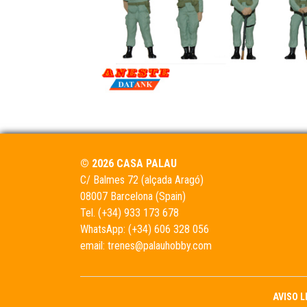
© 2026 CASA PALAU
C/ Balmes 72 (alçada Aragó)
08007 Barcelona (Spain)
Tel.
(+34) 933 173 678
WhatsApp:
(+34) 606 328 056
email:
trenes@palauhobby.com
AVISO 