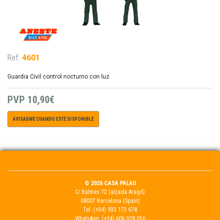
Ref.
4601
Guardia Civil control nocturno con luz
PVP
10,90€
AVISADME CUANDO ESTÉ DISPONIBLE
© 2026 CASA PALAU
C/ Balmes 72 (alçada Aragó)
08007 Barcelona (Spain)
Tel.
(+34) 933 173 678
WhatsApp:
(+34) 606 328 056