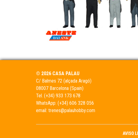
© 2026 CASA PALAU
C/ Balmes 72 (alçada Aragó)
08007 Barcelona (Spain)
Tel.
(+34) 933 173 678
WhatsApp:
(+34) 606 328 056
email:
trenes@palauhobby.com
AVISO 