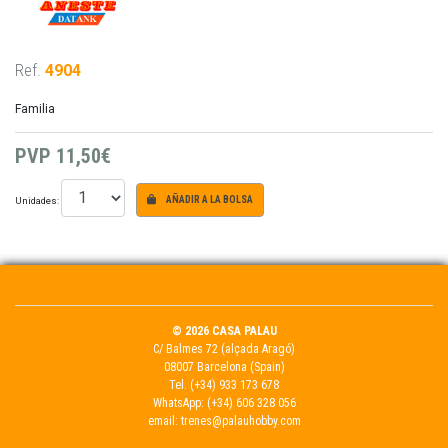
Ref.
4904
Familia
PVP
11,50€
Unidades:
AÑADIR A LA BOLSA
© 2026 CASA PALAU
C/ Balmes 72 (alçada Aragó)
08007 Barcelona (Spain)
Tel.
(+34) 933 173 678
WhatsApp:
(+34) 606 328 056
email:
trenes@palauhobby.com