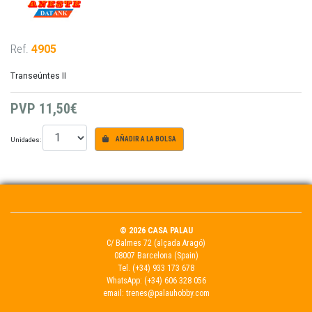
Ref.
4905
Transeúntes II
PVP
11,50€
Unidades:
AÑADIR A LA BOLSA
© 2026 CASA PALAU
C/ Balmes 72 (alçada Aragó)
08007 Barcelona (Spain)
Tel.
(+34) 933 173 678
WhatsApp:
(+34) 606 328 056
email:
trenes@palauhobby.com