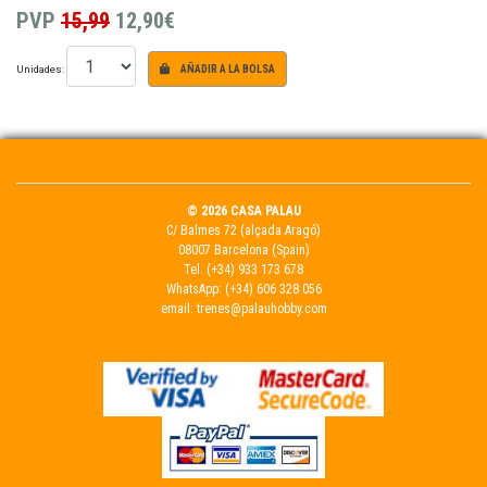
PVP
15,99
12,90€
Unidades:
AÑADIR A LA BOLSA
© 2026 CASA PALAU
C/ Balmes 72 (alçada Aragó)
08007 Barcelona (Spain)
Tel.
(+34) 933 173 678
WhatsApp:
(+34) 606 328 056
email:
trenes@palauhobby.com